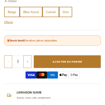
Beige
Bleu foncé
Camel
Gris
Effacer
Stock limité
Dernières pièces disponibles
quantité
−
+
AJOUTER AU PANIER
de
Chapeau
Pluie
Lumière
Étincelante
LIVRAISON SUIVIE
Suivez votre colis simplement