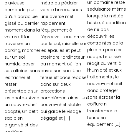
un domaine reste
pluvieuse
métro ou pédaler
séduisante même
demande plus
vers le bureau sous
lorsque la météo
qu’un parapluie
une averse met
hésite, à condition
glissé au dernier
rapidement
de ne pas
moment dans la
l’équipement à
découvrir les
voiture. Il faut
l’épreuve. L’eau arrive
contraintes de la
traverser un
par le col, ruisselle sur
pluie au premier
parking, marcher
les épaules et peut
nuage. Le plissé
sur un sol
atteindre l’ordinateur
réagit au vent, à
humide, poser
au moment où l’on
l’humidité et aux
ses affaires sans
ouvre son sac. Une
frottements ; le
les tacher et
tenue efficace repose
couvre-chef doit
rester
donc sur deux
donc protéger
présentable sur
protections
sans écraser la
les photos. Avec
complémentaires : un
coiffure ni
un couvre-chef
couvre-chef stable
transformer la
adapté, un petit
qui garde le visage
tenue en
sac bien
dégagé et […]
équipement […]
organisé et des
matières