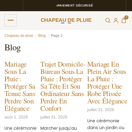
PAIEMENT SÉCURISÉ
0
CHAPEAU DE PLUIE
Skip
Skip
Chapeau de pluie
/
Blog
/
Page 2
to
to
Blog
navigation
content
Mariage
Trajet Domicile-
Mariage En
Sous La
Bureau Sous La
Plein Air Sous
Pluie :
Pluie : Protéger
La Pluie :
Protéger Sa
Sa Tête Et Son
Protéger Une
Tenue Sans
Ordinateur Sans
Robe Plissée
Perdre Son
Perdre En
Avec Élégance
Élégance
Confort
juillet 31, 2026
août 1, 2026
juillet 31, 2026
Une cérémonie
dans un jardin ou
Une cérémonie
Marcher jusqu’au