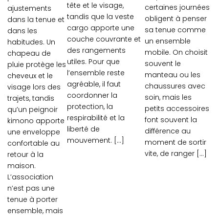
tête et le visage,
certaines journées
ajustements
tandis que la veste
obligent à penser
dans la tenue et
cargo apporte une
sa tenue comme
dans les
couche couvrante et
un ensemble
habitudes. Un
des rangements
mobile. On choisit
chapeau de
utiles. Pour que
souvent le
pluie protège les
l’ensemble reste
manteau ou les
cheveux et le
agréable, il faut
chaussures avec
visage lors des
coordonner la
soin, mais les
trajets, tandis
protection, la
petits accessoires
qu’un peignoir
respirabilité et la
font souvent la
kimono apporte
liberté de
différence au
une enveloppe
mouvement. […]
moment de sortir
confortable au
vite, de ranger […]
retour à la
maison.
L’association
n’est pas une
tenue à porter
ensemble, mais