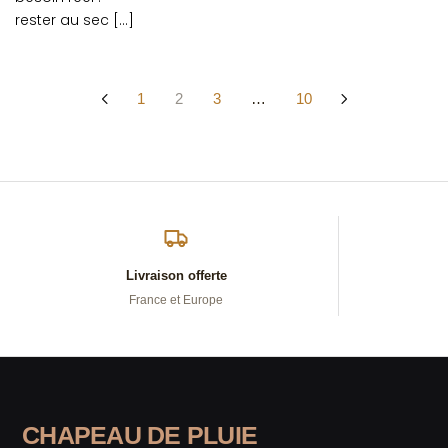
rester au sec […]
Pagination
1
2
3
…
10
Des
Publications
Livraison offerte
France et Europe
CHAPEAU DE PLUIE