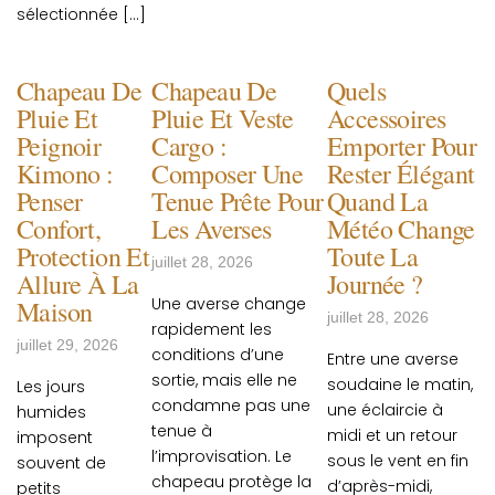
sélectionnée […]
Chapeau De
Chapeau De
Quels
Pluie Et
Pluie Et Veste
Accessoires
Peignoir
Cargo :
Emporter Pour
Kimono :
Composer Une
Rester Élégant
Penser
Tenue Prête Pour
Quand La
Confort,
Les Averses
Météo Change
Protection Et
Toute La
juillet 28, 2026
Allure À La
Journée ?
Une averse change
Maison
juillet 28, 2026
rapidement les
juillet 29, 2026
conditions d’une
Entre une averse
sortie, mais elle ne
soudaine le matin,
Les jours
condamne pas une
une éclaircie à
humides
tenue à
midi et un retour
imposent
l’improvisation. Le
sous le vent en fin
souvent de
chapeau protège la
d’après-midi,
petits