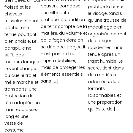
trempées, un col
peuvent composer
protège la tête et
froissé et les
une silhouette
le visage, tandis
cheveux
pratique, à condition
qu’une trousse de
ruisselants peut
de tenir compte de la
maquillage bien
gâcher une
matière, du volume et
organisée permet
tenue pourtant
de la façon dont on
de corriger
bien choisie. Le
se déplace. L’objectif
rapidement une
parapluie ne
n’est pas de tout
tenue après un
suffit pas
imperméabiliser,
trajet humide. Le
toujours lorsque
mais de protéger les
secret tient dans
le vent change
éléments essentiels
des matières
ou que le trajet
sans […]
adaptées, des
mêle marche et
formats
transports. Une
raisonnables et
protection de
une préparation
tête adaptée, un
qui évite de […]
manteau assez
long et une
veste de
costume