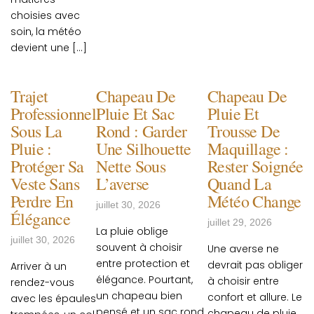
choisies avec
soin, la météo
devient une […]
Trajet
Chapeau De
Chapeau De
Professionnel
Pluie Et Sac
Pluie Et
Sous La
Rond : Garder
Trousse De
Pluie :
Une Silhouette
Maquillage :
Protéger Sa
Nette Sous
Rester Soignée
Veste Sans
L’averse
Quand La
Perdre En
Météo Change
juillet 30, 2026
Élégance
juillet 29, 2026
La pluie oblige
juillet 30, 2026
souvent à choisir
Une averse ne
entre protection et
devrait pas obliger
Arriver à un
élégance. Pourtant,
à choisir entre
rendez-vous
un chapeau bien
confort et allure. Le
avec les épaules
pensé et un sac rond
chapeau de pluie